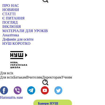
ПРО НАС
НОВИНИ
СТАТТІ
Є ПИТАННЯ
ПОГЛЯД
ІНКЛЮЗІЯ
МАТЕРІАЛИ ДЛЯ УРОКІВ
Аналітика
Дофамін для освіти
НУШ КОРОТКО
Для всіх
Для всіх
Батькам
Вчителям
Директорам
Учням
Напишіть нам
Банери НУШ