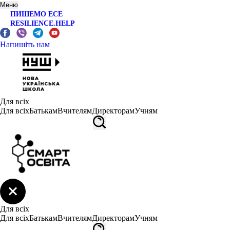
Меню
ПИШЕМО ЕСЕ
RESILIENCE.HELP
Напишіть нам
Для всіх
Для всіх
Батькам
Вчителям
Директорам
Учням
Для всіх
Для всіх
Батькам
Вчителям
Директорам
Учням