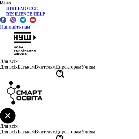
Меню
ПИШЕМО ЕСЕ
RESILIENCE.HELP
Напишіть нам
Для всіх
Для всіх
Батькам
Вчителям
Директорам
Учням
Для всіх
Для всіх
Батькам
Вчителям
Директорам
Учням