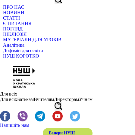
ПРО НАС
НОВИНИ
СТАТТІ
Є ПИТАННЯ
ПОГЛЯД
ІНКЛЮЗІЯ
МАТЕРІАЛИ ДЛЯ УРОКІВ
Аналітика
Дофамін для освіти
НУШ КОРОТКО
Для всіх
Для всіх
Батькам
Вчителям
Директорам
Учням
Напишіть нам
Банери НУШ