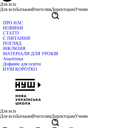
Для всіх
Для всіх
Батькам
Вчителям
Директорам
Учням
ПРО НАС
НОВИНИ
СТАТТІ
Є ПИТАННЯ
ПОГЛЯД
ІНКЛЮЗІЯ
МАТЕРІАЛИ ДЛЯ УРОКІВ
Аналітика
Дофамін для освіти
НУШ КОРОТКО
Для всіх
Для всіх
Батькам
Вчителям
Директорам
Учням