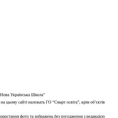
 "Нова Українська Школа"
 на цьому сайті належать ГО “Смарт освіта”, крім об’єктів
користання фото та зображень без погодження з редакцією