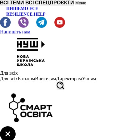
ВСІ ТЕМИ
ВСІ СПЕЦПРОЄКТИ
Меню
ПИШЕМО ЕСЕ
RESILIENCE.HELP
Напишіть нам
Для всіх
Для всіх
Батькам
Вчителям
Директорам
Учням