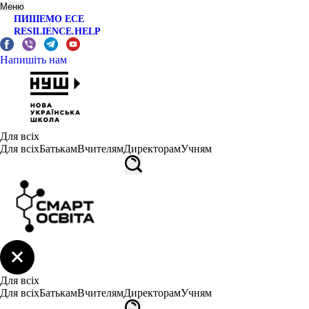
Меню
ПИШЕМО ЕСЕ
RESILIENCE.HELP
Напишіть нам
Для всіх
Для всіх
Батькам
Вчителям
Директорам
Учням
Для всіх
Для всіх
Батькам
Вчителям
Директорам
Учням