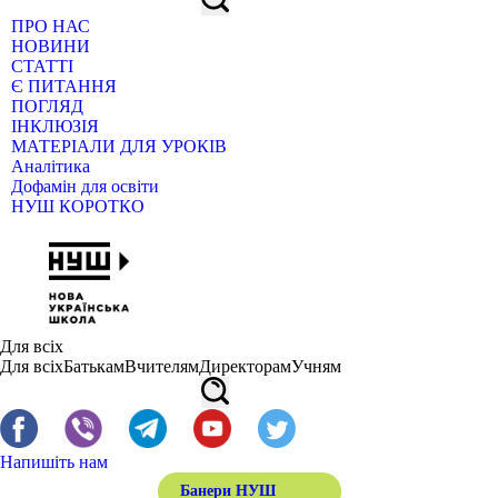
ПРО НАС
НОВИНИ
СТАТТІ
Є ПИТАННЯ
ПОГЛЯД
ІНКЛЮЗІЯ
МАТЕРІАЛИ ДЛЯ УРОКІВ
Аналітика
Дофамін для освіти
НУШ КОРОТКО
Для всіх
Для всіх
Батькам
Вчителям
Директорам
Учням
Напишіть нам
Банери НУШ