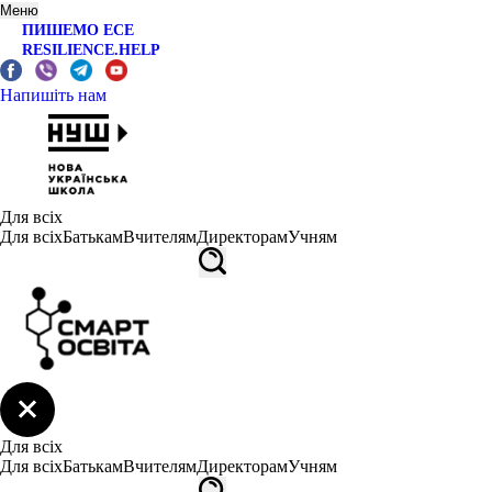
Меню
ПИШЕМО ЕСЕ
RESILIENCE.HELP
Напишіть нам
Для всіх
Для всіх
Батькам
Вчителям
Директорам
Учням
Для всіх
Для всіх
Батькам
Вчителям
Директорам
Учням