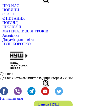
ПРО НАС
НОВИНИ
СТАТТІ
Є ПИТАННЯ
ПОГЛЯД
ІНКЛЮЗІЯ
МАТЕРІАЛИ ДЛЯ УРОКІВ
Аналітика
Дофамін для освіти
НУШ КОРОТКО
Для всіх
Для всіх
Батькам
Вчителям
Директорам
Учням
Напишіть нам
Банери НУШ