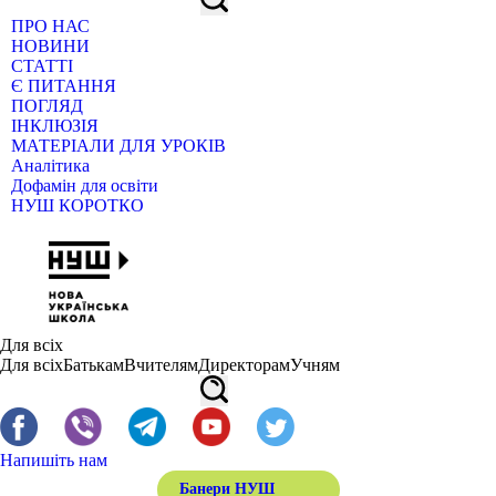
ПРО НАС
НОВИНИ
СТАТТІ
Є ПИТАННЯ
ПОГЛЯД
ІНКЛЮЗІЯ
МАТЕРІАЛИ ДЛЯ УРОКІВ
Аналітика
Дофамін для освіти
НУШ КОРОТКО
Для всіх
Для всіх
Батькам
Вчителям
Директорам
Учням
Напишіть нам
Банери НУШ