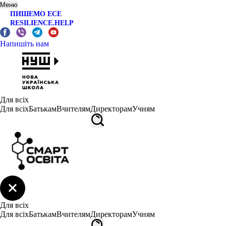
Меню
ПИШЕМО ЕСЕ
RESILIENCE.HELP
Напишіть нам
Для всіх
Для всіх
Батькам
Вчителям
Директорам
Учням
Для всіх
Для всіх
Батькам
Вчителям
Директорам
Учням