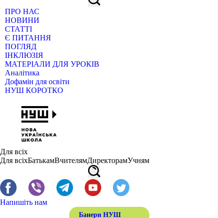
ПРО НАС
НОВИНИ
СТАТТІ
Є ПИТАННЯ
ПОГЛЯД
ІНКЛЮЗІЯ
МАТЕРІАЛИ ДЛЯ УРОКІВ
Аналітика
Дофамін для освіти
НУШ КОРОТКО
Для всіх
Для всіх
Батькам
Вчителям
Директорам
Учням
Напишіть нам
Банери НУШ