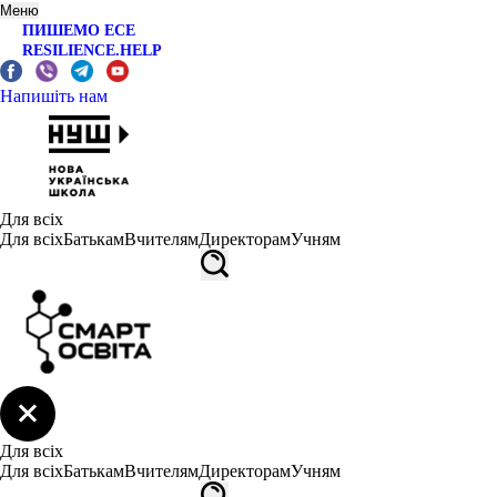
Меню
ПИШЕМО ЕСЕ
RESILIENCE.HELP
Напишіть нам
Для всіх
Для всіх
Батькам
Вчителям
Директорам
Учням
Для всіх
Для всіх
Батькам
Вчителям
Директорам
Учням