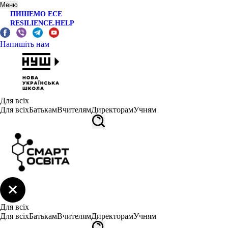
Меню
ПИШЕМО ЕСЕ
RESILIENCE.HELP
Напишіть нам
Для всіх
Для всіх
Батькам
Вчителям
Директорам
Учням
Для всіх
Для всіх
Батькам
Вчителям
Директорам
Учням