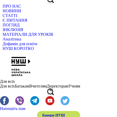
ПРО НАС
НОВИНИ
СТАТТІ
Є ПИТАННЯ
ПОГЛЯД
ІНКЛЮЗІЯ
МАТЕРІАЛИ ДЛЯ УРОКІВ
Аналітика
Дофамін для освіти
НУШ КОРОТКО
Для всіх
Для всіх
Батькам
Вчителям
Директорам
Учням
Напишіть нам
Банери НУШ