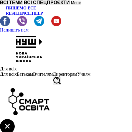
ВСІ ТЕМИ
ВСІ СПЕЦПРОЄКТИ
Меню
ПИШЕМО ЕСЕ
RESILIENCE.HELP
Напишіть нам
Для всіх
Для всіх
Батькам
Вчителям
Директорам
Учням