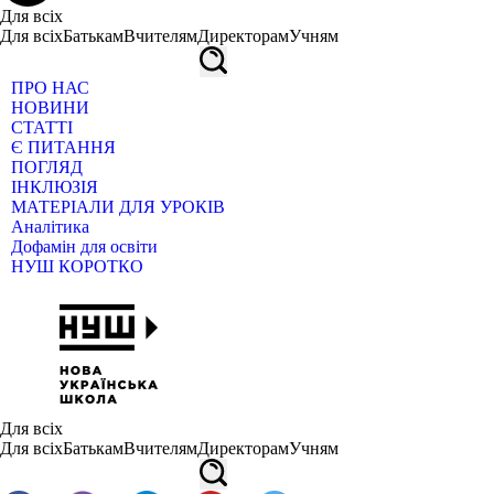
Для всіх
Для всіх
Батькам
Вчителям
Директорам
Учням
ПРО НАС
НОВИНИ
СТАТТІ
Є ПИТАННЯ
ПОГЛЯД
ІНКЛЮЗІЯ
МАТЕРІАЛИ ДЛЯ УРОКІВ
Аналітика
Дофамін для освіти
НУШ КОРОТКО
Для всіх
Для всіх
Батькам
Вчителям
Директорам
Учням