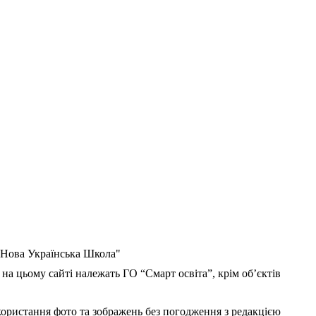
 "Нова Українська Школа"
 на цьому сайті належать ГО “Смарт освіта”, крім об’єктів
користання фото та зображень без погодження з редакцією