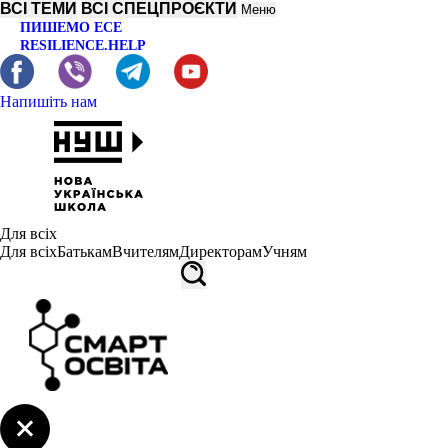
ВСІ ТЕМИ
ВСІ СПЕЦПРОЄКТИ
Меню
ПИШЕМО ЕСЕ
RESILIENCE.HELP
Напишіть нам
Для всіх
Для всіх
Батькам
Вчителям
Директорам
Учням