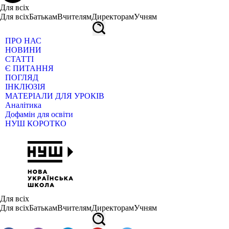
Для всіх
Для всіх
Батькам
Вчителям
Директорам
Учням
ПРО НАС
НОВИНИ
СТАТТІ
Є ПИТАННЯ
ПОГЛЯД
ІНКЛЮЗІЯ
МАТЕРІАЛИ ДЛЯ УРОКІВ
Аналітика
Дофамін для освіти
НУШ КОРОТКО
Для всіх
Для всіх
Батькам
Вчителям
Директорам
Учням