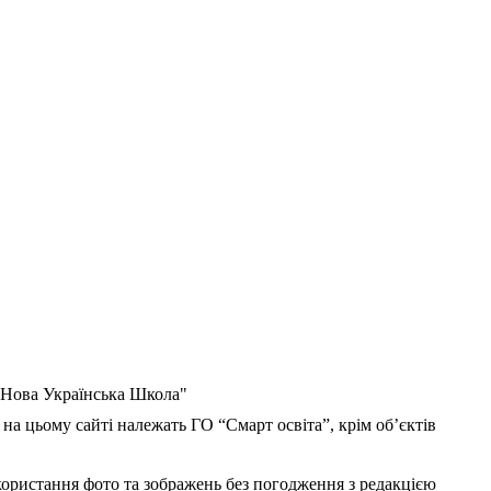
 "Нова Українська Школа"
 на цьому сайті належать ГО “Смарт освіта”, крім об’єктів
користання фото та зображень без погодження з редакцією