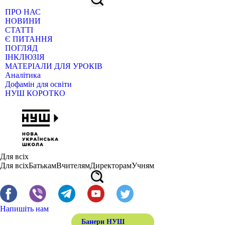
ПРО НАС
НОВИНИ
СТАТТІ
Є ПИТАННЯ
ПОГЛЯД
ІНКЛЮЗІЯ
МАТЕРІАЛИ ДЛЯ УРОКІВ
Аналітика
Дофамін для освіти
НУШ КОРОТКО
Для всіх
Для всіх
Батькам
Вчителям
Директорам
Учням
Напишіть нам
Банери НУШ