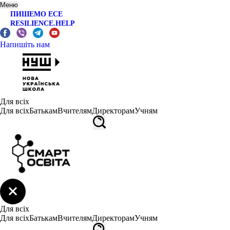
Меню
ПИШЕМО ЕСЕ
RESILIENCE.HELP
Напишіть нам
Для всіх
Для всіх
Батькам
Вчителям
Директорам
Учням
Для всіх
Для всіх
Батькам
Вчителям
Директорам
Учням