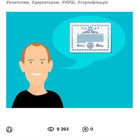
вчителям,
директорам,
НУШ,
сертифікація
9 393
0