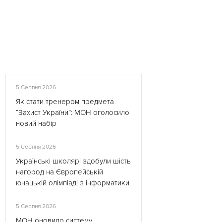
5 Серпня 2026
Як стати тренером предмета
“Захист України”: МОН оголосило
новий набір
5 Серпня 2026
Українські школярі здобули шість
нагород на Європейській
юнацькій олімпіаді з інформатики
5 Серпня 2026
МОН оновило систему