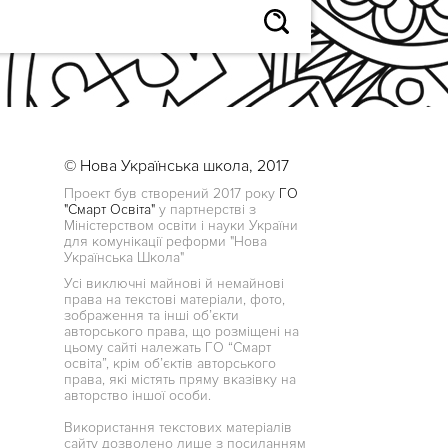
© Нова Українська школа, 2017
Проект був створений 2017 року
ГО
"Смарт Освіта"
у партнерстві з
Міністерством освіти і науки України
для комунікації реформи "Нова
Українська Школа"
Усі виключні майнові й немайнові
права на текстові матеріали, фото,
зображення та інші об’єкти
авторського права, що розміщені на
цьому сайті належать ГО “Смарт
освіта”, крім об’єктів авторського
права, які містять пряму вказівку на
авторство іншої особи.
Використання текстових матеріалів
сайту дозволено лише з посиланням