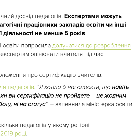
ичний досвід педагогів.
Експертами можуть
агогічні працівники закладів освіти чи інші
ї діяльності не менше 5 років
.
 освіти попросила
долучатися до розроблення
ь експертам оцінювати вчителя під час
ложення про сертифікацію вчителів.
ля педагогів
.
“Я хотіла б наголосити, що
навіть
чин ви сертифікацію не пройдете
–
це жодним
оту, ні на статус
”
, – запевнила міністерка освіти
кільки педагогів у якому регіоні
 2019 році
.