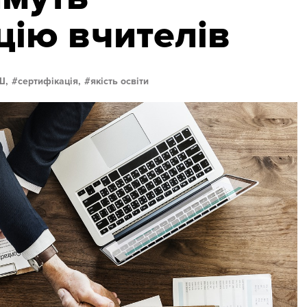
цію вчителів
Ш,
сертифікація,
якість освіти