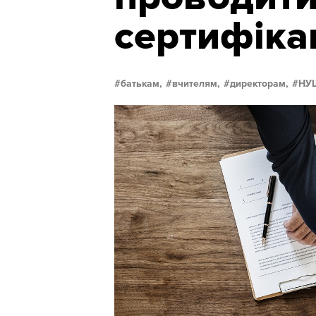
сертифіка
батькам,
вчителям,
директорам,
НУ