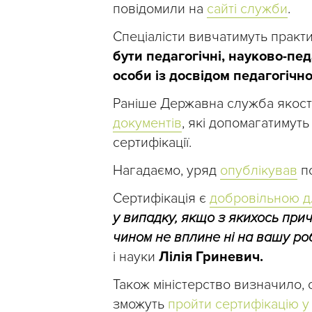
повідомили на
сайті служби
.
Спеціалісти вивчатимуть практ
бути педагогічні, науково-пед
особи із досвідом педагогічно
Раніше Державна служба якості
документів
, які допомагатимут
сертифікації.
Нагадаємо, уряд
опублікував
по
Сертифікація є
добровільною д
у випадку, якщо з якихось при
чином не вплине ні на вашу роб
і науки
Лілія Гриневич.
Також міністерство визначило, с
зможуть
пройти сертифікацію у