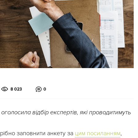
8 023
0
оголосила відбір експертів, які проводитимуть
трібно заповнити анкету за
цим посиланням
,