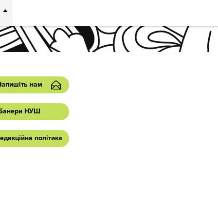
Напишіть нам
Банери НУШ
едакційна політика