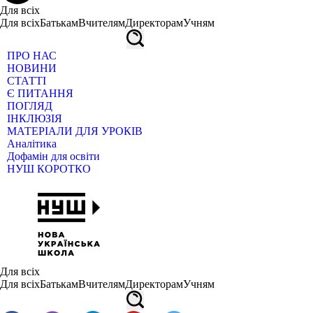
Для всіх
Для всіх
Батькам
Вчителям
Директорам
Учням
ПРО НАС
НОВИНИ
СТАТТІ
Є ПИТАННЯ
ПОГЛЯД
ІНКЛЮЗІЯ
МАТЕРІАЛИ ДЛЯ УРОКІВ
Аналітика
Дофамін для освіти
НУШ КОРОТКО
Для всіх
Для всіх
Батькам
Вчителям
Директорам
Учням