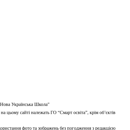
 "Нова Українська Школа"
 на цьому сайті належать ГО “Смарт освіта”, крім об’єктів
користання фото та зображень без погодження з редакцією