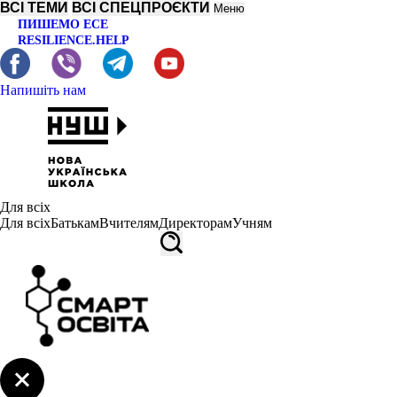
ВСІ ТЕМИ
ВСІ СПЕЦПРОЄКТИ
Меню
ПИШЕМО ЕСЕ
RESILIENCE.HELP
Напишіть нам
Для всіх
Для всіх
Батькам
Вчителям
Директорам
Учням