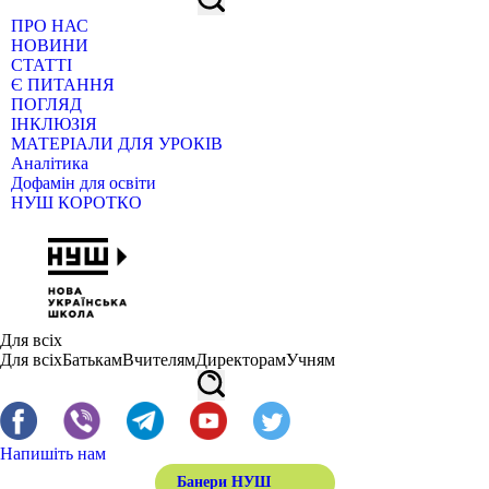
ПРО НАС
НОВИНИ
СТАТТІ
Є ПИТАННЯ
ПОГЛЯД
ІНКЛЮЗІЯ
МАТЕРІАЛИ ДЛЯ УРОКІВ
Аналітика
Дофамін для освіти
НУШ КОРОТКО
Для всіх
Для всіх
Батькам
Вчителям
Директорам
Учням
Напишіть нам
Банери НУШ