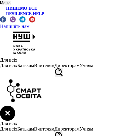
Меню
ПИШЕМО ЕСЕ
RESILIENCE.HELP
Напишіть нам
Для всіх
Для всіх
Батькам
Вчителям
Директорам
Учням
Для всіх
Для всіх
Батькам
Вчителям
Директорам
Учням