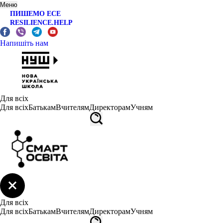
Меню
ПИШЕМО ЕСЕ
RESILIENCE.HELP
Напишіть нам
Для всіх
Для всіх
Батькам
Вчителям
Директорам
Учням
Для всіх
Для всіх
Батькам
Вчителям
Директорам
Учням