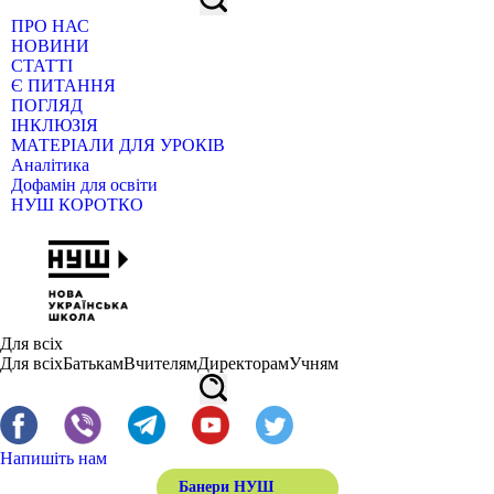
ПРО НАС
НОВИНИ
СТАТТІ
Є ПИТАННЯ
ПОГЛЯД
ІНКЛЮЗІЯ
МАТЕРІАЛИ ДЛЯ УРОКІВ
Аналітика
Дофамін для освіти
НУШ КОРОТКО
Для всіх
Для всіх
Батькам
Вчителям
Директорам
Учням
Напишіть нам
Банери НУШ