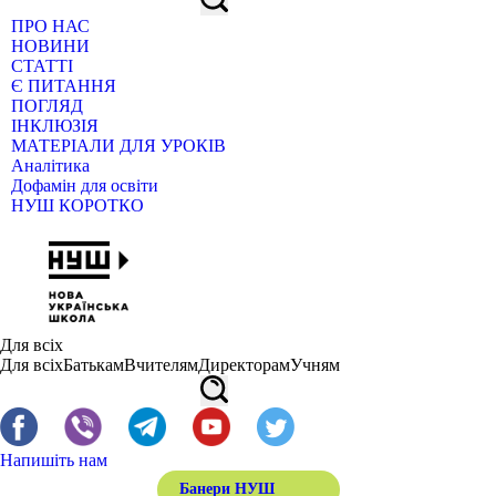
ПРО НАС
НОВИНИ
СТАТТІ
Є ПИТАННЯ
ПОГЛЯД
ІНКЛЮЗІЯ
МАТЕРІАЛИ ДЛЯ УРОКІВ
Аналітика
Дофамін для освіти
НУШ КОРОТКО
Для всіх
Для всіх
Батькам
Вчителям
Директорам
Учням
Напишіть нам
Банери НУШ