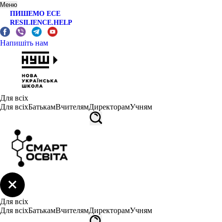
Меню
ПИШЕМО ЕСЕ
RESILIENCE.HELP
Напишіть нам
Для всіх
Для всіх
Батькам
Вчителям
Директорам
Учням
Для всіх
Для всіх
Батькам
Вчителям
Директорам
Учням