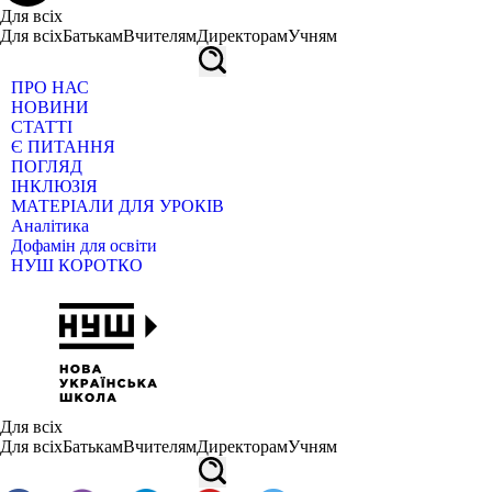
Для всіх
Для всіх
Батькам
Вчителям
Директорам
Учням
ПРО НАС
НОВИНИ
СТАТТІ
Є ПИТАННЯ
ПОГЛЯД
ІНКЛЮЗІЯ
МАТЕРІАЛИ ДЛЯ УРОКІВ
Аналітика
Дофамін для освіти
НУШ КОРОТКО
Для всіх
Для всіх
Батькам
Вчителям
Директорам
Учням