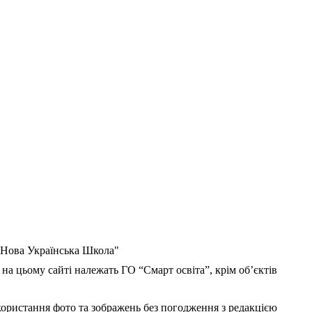
 "Нова Українська Школа"
 на цьому сайті належать ГО “Смарт освіта”, крім об’єктів
користання фото та зображень без погодження з редакцією