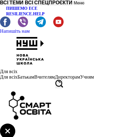
ВСІ ТЕМИ
ВСІ СПЕЦПРОЄКТИ
Меню
ПИШЕМО ЕСЕ
RESILIENCE.HELP
Напишіть нам
Для всіх
Для всіх
Батькам
Вчителям
Директорам
Учням