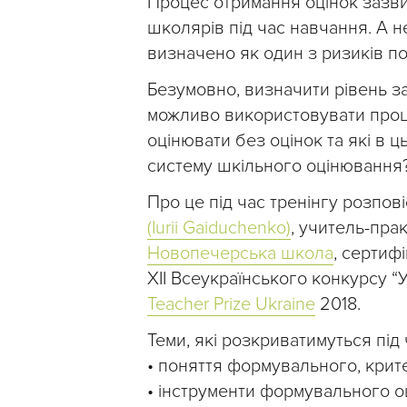
Процес отримання оцінок зазви
школярів під час навчання. А
визначено як один з ризиків по
Безумовно, визначити рівень за
можливо використовувати проц
оцінювати без оцінок та які в 
систему шкільного оцінювання
Про це під час тренінгу розпов
(Iurii Gaiduchenko)
, учитель-пра
Новопечерська школа
, сертиф
ХІІ Всеукраїнського конкурсу “У
Teacher Prize Ukraine
2018.
Теми, які розкриватимуться під 
• поняття формувального, крит
• інструменти формувального о