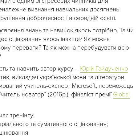
чай є одним зі стресових чинників для
 неналежне визнання навчальних досягнень
рушення доброчесності в середній освіті.
своєння знань та навичок якось потрібно. Та чи
ес оцінювання якось інакше? Як можна
цьому переваги? Та як можна перебудувати всю
?
ість та навчить автор курсу –
Юрій Гайдученко
ктик, викладач української мови та літератури
ікований учитель-експерт Microsoft, переможець
читель-новатор” (2016р.), фіналіст премії
Global
час тренінгу:
еріального та сумативного оцінювання;
цінювання;