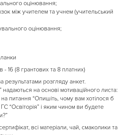
іального оцінювання;
язок між учителем та учнем (учительський
увального оцінювання;
 ланки
 - 16 (8 грантових та 8 платних)
за результатами розгляду анкет.
я” надаються на основі мотиваційного листа:
 на питання “Опишіть, чому вам хотілося б
 ГС “Освіторія” і яким чином ви будете
и?”
сертифікат, всі матеріали, чай, смаколики та