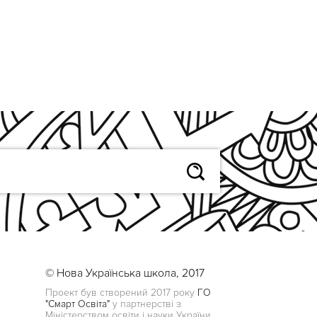
© Нова Українська школа, 2017
Проект був створений 2017 року
ГО
"Смарт Освіта"
у партнерстві з
Міністерством освіти і науки України