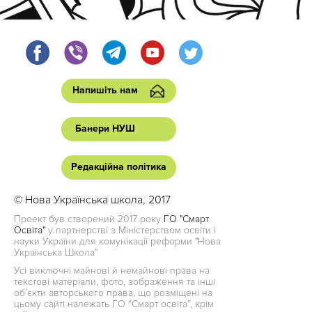
Напишіть нам
Банери НУШ
Редакційна політика
© Нова Українська школа, 2017
Проект був створений 2017 року
ГО "Смарт
Освіта"
у партнерстві з Міністерством освіти і
науки України для комунікації реформи "Нова
Українська Школа"
Усі виключні майнові й немайнові права на
текстові матеріали, фото, зображення та інші
об’єкти авторського права, що розміщені на
цьому сайті належать ГО “Смарт освіта”, крім