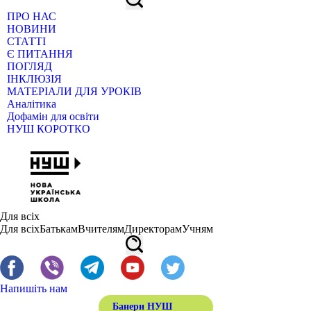
ПРО НАС
НОВИНИ
СТАТТІ
Є ПИТАННЯ
ПОГЛЯД
ІНКЛЮЗІЯ
МАТЕРІАЛИ ДЛЯ УРОКІВ
Аналітика
Дофамін для освіти
НУШ КОРОТКО
Для всіх
Для всіх
Батькам
Вчителям
Директорам
Учням
Напишіть нам
Банери НУШ