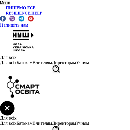
Меню
ПИШЕМО ЕСЕ
RESILIENCE.HELP
Напишіть нам
Для всіх
Для всіх
Батькам
Вчителям
Директорам
Учням
Для всіх
Для всіх
Батькам
Вчителям
Директорам
Учням