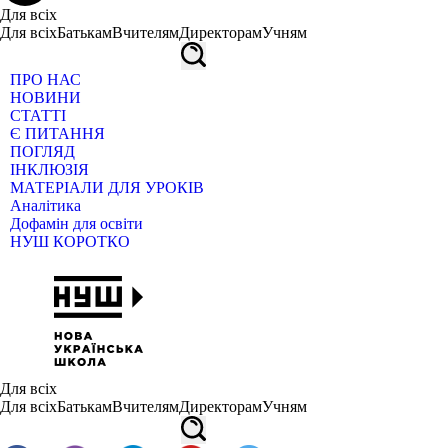
Для всіх
Для всіх
Батькам
Вчителям
Директорам
Учням
ПРО НАС
НОВИНИ
СТАТТІ
Є ПИТАННЯ
ПОГЛЯД
ІНКЛЮЗІЯ
МАТЕРІАЛИ ДЛЯ УРОКІВ
Аналітика
Дофамін для освіти
НУШ КОРОТКО
Для всіх
Для всіх
Батькам
Вчителям
Директорам
Учням