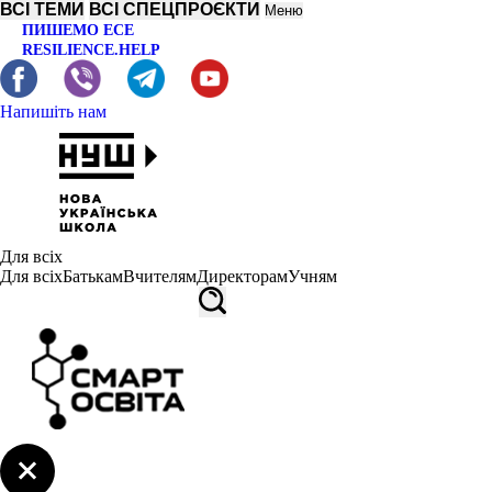
ВСІ ТЕМИ
ВСІ СПЕЦПРОЄКТИ
Меню
ПИШЕМО ЕСЕ
RESILIENCE.HELP
Напишіть нам
Для всіх
Для всіх
Батькам
Вчителям
Директорам
Учням