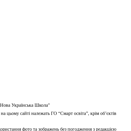
 "Нова Українська Школа"
 на цьому сайті належать ГО “Смарт освіта”, крім об’єктів
користання фото та зображень без погодження з редакцією