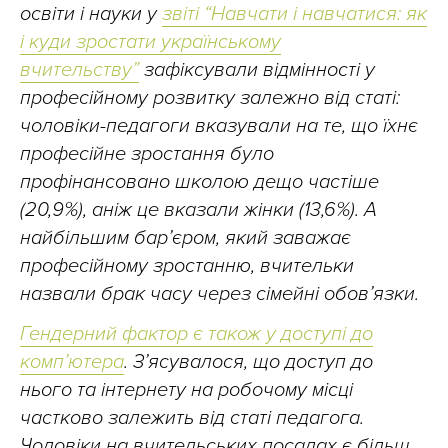
освіти і науки у
звіті “Навчати і навчатися: як
і куди зростати українському
вчительству”
зафіксували відмінності у
професійному розвитку залежно від статі:
чоловіки-педагоги вказували на те, що їхнє
професійне зростання було
профінансовано школою дещо частіше
(20,9%), аніж це вказали жінки (13,6%). А
найбільшим бар’єром, який заважає
професійному зростанню, вчительки
назвали брак часу через сімейні обов’язки.
Гендерний фактор є також у доступі до
комп’ютера
. З’ясувалося, що доступ до
нього та інтернету на робочому місці
частково залежить від статі педагога.
Чоловіки на вчительських посадах є більш