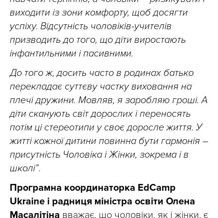
виходити із зони комфорту, щоб досягти
успіху. Відсутність чоловіків-учителів
призводить до того, що діти виростають
інфантильними і пасивними.
До того ж, досить часто в родинах батько
перекладає суттєву частку виховання на
плечі дружини. Мовляв, я заробляю гроші. А
діти сканують світ дорослих і переносять
потім ці стереотипи у своє доросле життя. У
житті кожної дитини повинна бути гармонія –
присутність Чоловіка і Жінки, зокрема і в
школі”
.
Програмна координаторка EdCamp
Ukraine і радниця міністра освіти Олена
Масалітіна
вважає, що чоловіки, як і жінки, є