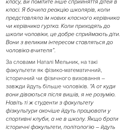
класу, ви помітите інше сприйняття дітей в
класі. Я бачила реакцію школярів, коли
представляла їм нових класного керівника
чи керівника гуртка. Коли приходять до
школи чоловіки, це добре сприймають діти.
Вони з великим інтересом ставляться до
чоловіка-вчителя”
.
За словами Наталі Мельник, на такі
факультети як фізико-математичний,
історичний чи фізичного виховання –
завжди йдуть більше чоловіків.
“А от куди
вони діваються після вишів, я не розумію.
Навіть ті ж студенти з факультету
фізкультури охочіше йдуть працювати у
спортивні клуби, а не в школу. Якщо брати
історичні факультети, політологію – йдуть