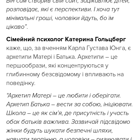
Він сам створив свій сайт, зацікавлює дітей,
розповідає, які є перспективи. І хоча тут
мінімальні гроші, чоловіки йдуть, бо їм
цікаво”
.
Сімейний психолог Катерина Гольцберг
каже, що, за вченням Карла Густава Юнга, є
архетипи Матері і Батька. Архетипи – це
першообрази, які концентруються у
глибинному безсвідомому і впливають на
поведінку.
“Архетип Матері – це любити і оберігати.
Архетип Батька – вести за собою, ініціювати.
Школа – це як сім’я, де присутність і участь
обох батьків важлива. Зазвичай підсвідомо
жінки будуть шукати безпечні шляхи,
навчати терпінню, а чоловіки – ризикувати і