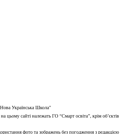
 "Нова Українська Школа"
 на цьому сайті належать ГО “Смарт освіта”, крім об’єктів
користання фото та зображень без погодження з редакцією