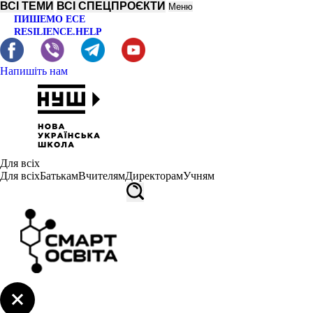
ВСІ ТЕМИ
ВСІ СПЕЦПРОЄКТИ
Меню
ПИШЕМО ЕСЕ
RESILIENCE.HELP
Напишіть нам
Для всіх
Для всіх
Батькам
Вчителям
Директорам
Учням