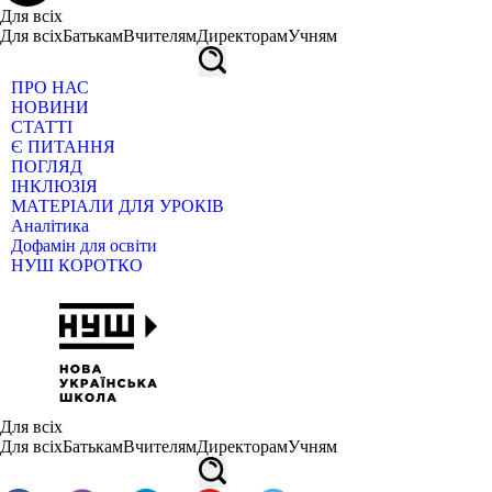
Для всіх
Для всіх
Батькам
Вчителям
Директорам
Учням
ПРО НАС
НОВИНИ
СТАТТІ
Є ПИТАННЯ
ПОГЛЯД
ІНКЛЮЗІЯ
МАТЕРІАЛИ ДЛЯ УРОКІВ
Аналітика
Дофамін для освіти
НУШ КОРОТКО
Для всіх
Для всіх
Батькам
Вчителям
Директорам
Учням