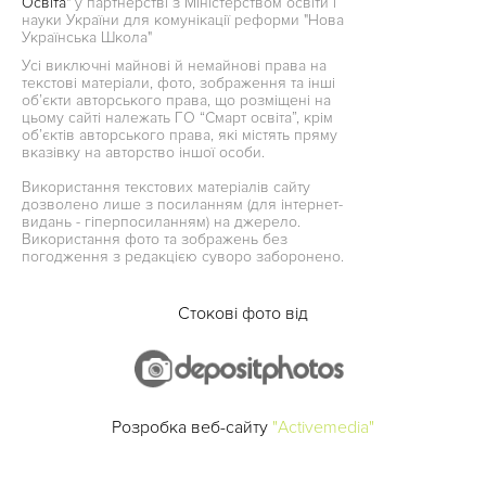
Освіта"
у партнерстві з Міністерством освіти і
науки України для комунікації реформи "Нова
Українська Школа"
Усі виключні майнові й немайнові права на
текстові матеріали, фото, зображення та інші
об’єкти авторського права, що розміщені на
цьому сайті належать ГО “Смарт освіта”, крім
об’єктів авторського права, які містять пряму
вказівку на авторство іншої особи.
Використання текстових матеріалів сайту
дозволено лише з посиланням (для інтернет-
видань - гіперпосиланням) на джерело.
Використання фото та зображень без
погодження з редакцією суворо заборонено.
Стокові фото від
Розробка веб-сайту
"Activemedia"