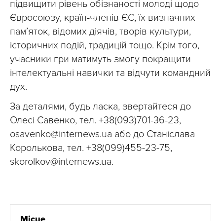
підвищити рівень обізнаності молоді щодо
Євросоюзу, країн-членів ЄС, їх визначних
пам’яток, відомих діячів, творів культури,
історичних подій, традицій тощо. Крім того,
учасники гри матимуть змогу покращити
інтелектуальні навички та відчути командний
дух.
За деталями, будь ласка, звертайтеся до
Олесі Савенко, тел. +38(093)701-36-23,
osavenko@internews.ua
або до Станіслава
Королькова, тел. +38(099)455-23-75,
skorolkov@internews.ua
.
Місце