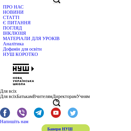
ПРО НАС
НОВИНИ
СТАТТІ
Є ПИТАННЯ
ПОГЛЯД
ІНКЛЮЗІЯ
МАТЕРІАЛИ ДЛЯ УРОКІВ
Аналітика
Дофамін для освіти
НУШ КОРОТКО
Для всіх
Для всіх
Батькам
Вчителям
Директорам
Учням
Напишіть нам
Банери НУШ