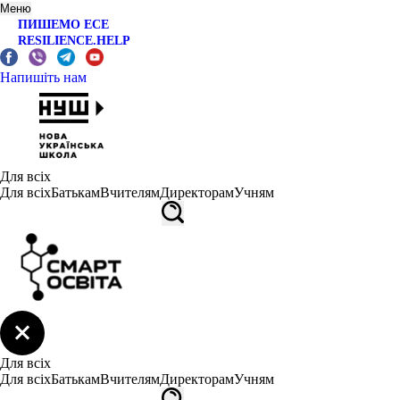
Меню
ПИШЕМО ЕСЕ
RESILIENCE.HELP
Напишіть нам
Для всіх
Для всіх
Батькам
Вчителям
Директорам
Учням
Для всіх
Для всіх
Батькам
Вчителям
Директорам
Учням