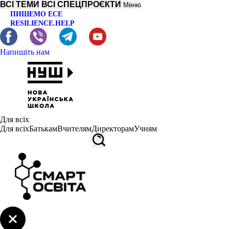
ВСІ ТЕМИ
ВСІ СПЕЦПРОЄКТИ
Меню
ПИШЕМО ЕСЕ
RESILIENCE.HELP
Напишіть нам
Для всіх
Для всіх
Батькам
Вчителям
Директорам
Учням