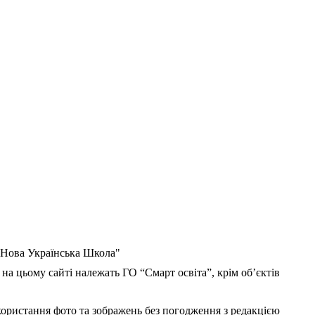
 "Нова Українська Школа"
 на цьому сайті належать ГО “Смарт освіта”, крім об’єктів
користання фото та зображень без погодження з редакцією