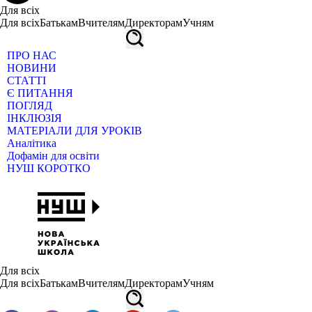
Для всіх
Для всіх
Батькам
Вчителям
Директорам
Учням
ПРО НАС
НОВИНИ
СТАТТІ
Є ПИТАННЯ
ПОГЛЯД
ІНКЛЮЗІЯ
МАТЕРІАЛИ ДЛЯ УРОКІВ
Аналітика
Дофамін для освіти
НУШ КОРОТКО
Для всіх
Для всіх
Батькам
Вчителям
Директорам
Учням