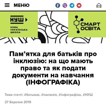
МЕНЮ
Пам’ятка для батьків про
інклюзію: на що мають
право та як подати
документи на навчання
(ІНФОГРАФІКА)
Теми статті:
батькам,
інклюзія,
інфографіка,
НУШ
27 Березня 2019