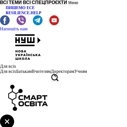
ВСІ ТЕМИ
ВСІ СПЕЦПРОЄКТИ
Меню
ПИШЕМО ЕСЕ
RESILIENCE.HELP
Напишіть нам
Для всіх
Для всіх
Батькам
Вчителям
Директорам
Учням