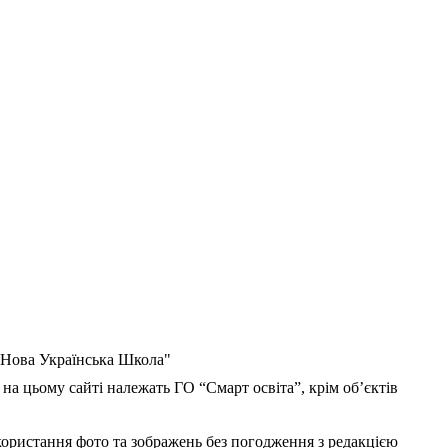
 "Нова Українська Школа"
 на цьому сайті належать ГО “Смарт освіта”, крім об’єктів
користання фото та зображень без погодження з редакцією