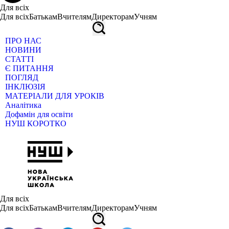
Для всіх
Для всіх
Батькам
Вчителям
Директорам
Учням
ПРО НАС
НОВИНИ
СТАТТІ
Є ПИТАННЯ
ПОГЛЯД
ІНКЛЮЗІЯ
МАТЕРІАЛИ ДЛЯ УРОКІВ
Аналітика
Дофамін для освіти
НУШ КОРОТКО
Для всіх
Для всіх
Батькам
Вчителям
Директорам
Учням