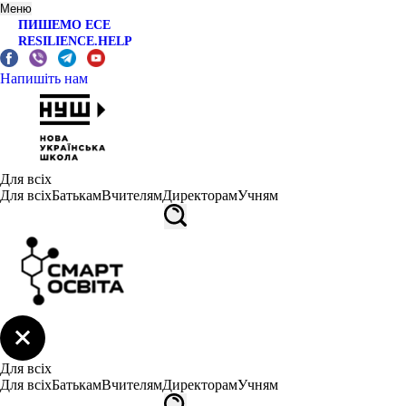
Меню
ПИШЕМО ЕСЕ
RESILIENCE.HELP
Напишіть нам
Для всіх
Для всіх
Батькам
Вчителям
Директорам
Учням
Для всіх
Для всіх
Батькам
Вчителям
Директорам
Учням