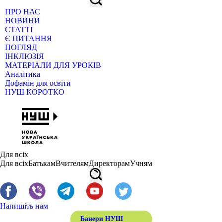
ПРО НАС
НОВИНИ
СТАТТІ
Є ПИТАННЯ
ПОГЛЯД
ІНКЛЮЗІЯ
МАТЕРІАЛИ ДЛЯ УРОКІВ
Аналітика
Дофамін для освіти
НУШ КОРОТКО
Для всіх
Для всіх
Батькам
Вчителям
Директорам
Учням
Напишіть нам
Банери НУШ