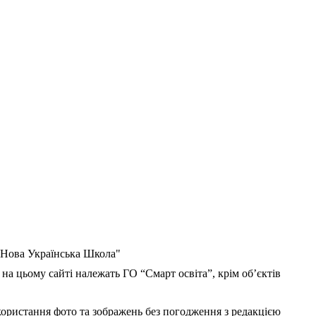
 "Нова Українська Школа"
 на цьому сайті належать ГО “Смарт освіта”, крім об’єктів
користання фото та зображень без погодження з редакцією