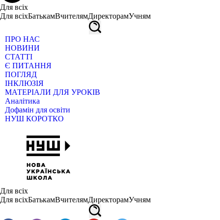
Для всіх
Для всіх
Батькам
Вчителям
Директорам
Учням
ПРО НАС
НОВИНИ
СТАТТІ
Є ПИТАННЯ
ПОГЛЯД
ІНКЛЮЗІЯ
МАТЕРІАЛИ ДЛЯ УРОКІВ
Аналітика
Дофамін для освіти
НУШ КОРОТКО
Для всіх
Для всіх
Батькам
Вчителям
Директорам
Учням