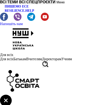
ВСІ ТЕМИ
ВСІ СПЕЦПРОЄКТИ
Меню
ПИШЕМО ЕСЕ
RESILIENCE.HELP
Напишіть нам
Для всіх
Для всіх
Батькам
Вчителям
Директорам
Учням