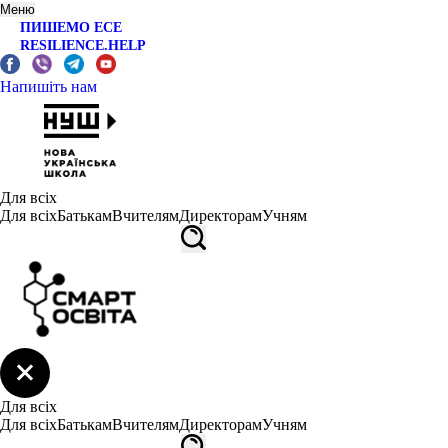
Меню
ПИШЕМО ЕСЕ
RESILIENCE.HELP
Напишіть нам
Для всіх
Для всіх
Батькам
Вчителям
Директорам
Учням
Для всіх
Для всіх
Батькам
Вчителям
Директорам
Учням