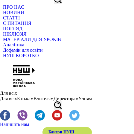
ПРО НАС
НОВИНИ
СТАТТІ
Є ПИТАННЯ
ПОГЛЯД
ІНКЛЮЗІЯ
МАТЕРІАЛИ ДЛЯ УРОКІВ
Аналітика
Дофамін для освіти
НУШ КОРОТКО
Для всіх
Для всіх
Батькам
Вчителям
Директорам
Учням
Напишіть нам
Банери НУШ