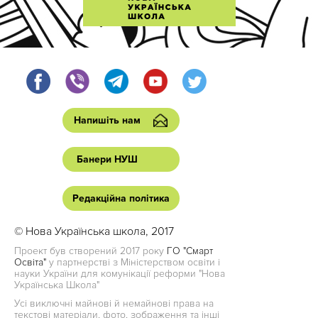
Напишіть нам
Банери НУШ
Редакційна політика
© Нова Українська школа, 2017
Проект був створений 2017 року
ГО "Смарт
Освіта"
у партнерстві з Міністерством освіти і
науки України для комунікації реформи "Нова
Українська Школа"
Усі виключні майнові й немайнові права на
текстові матеріали, фото, зображення та інші