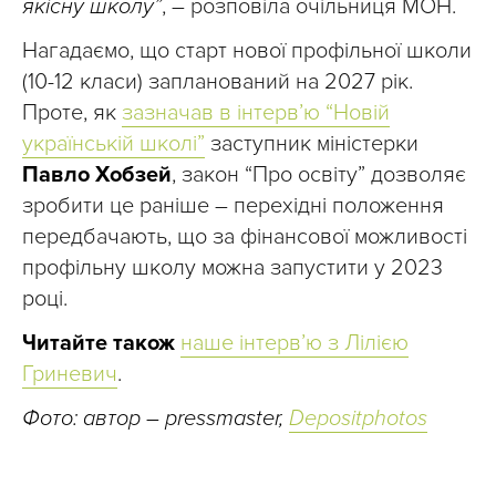
якісну школу”
, – розповіла очільниця МОН.
Нагадаємо, що старт нової профільної школи
(10-12 класи) запланований на 2027 рік.
Проте, як
зазначав в інтерв’ю “Новій
українській школі”
заступник міністерки
Павло Хобзей
, закон “Про освіту” дозволяє
зробити це раніше – перехідні положення
передбачають, що за фінансової можливості
профільну школу можна запустити у 2023
році.
Читайте також
наше інтерв’ю з Лілією
Гриневич
.
Фото: автор – pressmaster,
Depositphotos