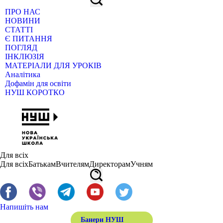
ПРО НАС
НОВИНИ
СТАТТІ
Є ПИТАННЯ
ПОГЛЯД
ІНКЛЮЗІЯ
МАТЕРІАЛИ ДЛЯ УРОКІВ
Аналітика
Дофамін для освіти
НУШ КОРОТКО
Для всіх
Для всіх
Батькам
Вчителям
Директорам
Учням
Напишіть нам
Банери НУШ