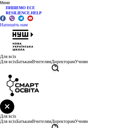
Меню
ПИШЕМО ЕСЕ
RESILIENCE.HELP
Напишіть нам
Для всіх
Для всіх
Батькам
Вчителям
Директорам
Учням
Для всіх
Для всіх
Батькам
Вчителям
Директорам
Учням