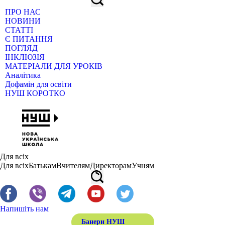
ПРО НАС
НОВИНИ
СТАТТІ
Є ПИТАННЯ
ПОГЛЯД
ІНКЛЮЗІЯ
МАТЕРІАЛИ ДЛЯ УРОКІВ
Аналітика
Дофамін для освіти
НУШ КОРОТКО
Для всіх
Для всіх
Батькам
Вчителям
Директорам
Учням
Напишіть нам
Банери НУШ