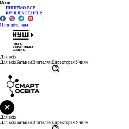
Меню
ПИШЕМО ЕСЕ
RESILIENCE.HELP
Напишіть нам
Для всіх
Для всіх
Батькам
Вчителям
Директорам
Учням
Для всіх
Для всіх
Батькам
Вчителям
Директорам
Учням