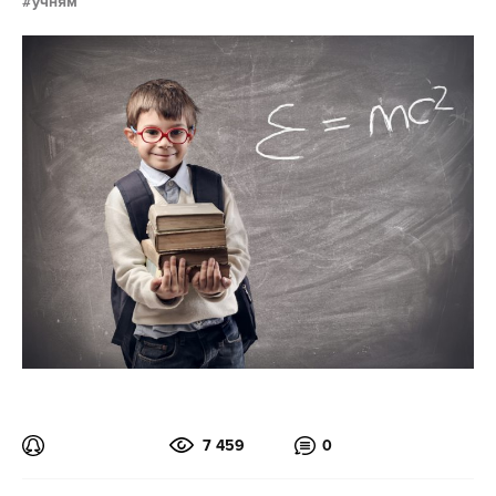
учням
7 459
0