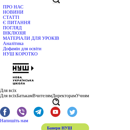
ПРО НАС
НОВИНИ
СТАТТІ
Є ПИТАННЯ
ПОГЛЯД
ІНКЛЮЗІЯ
МАТЕРІАЛИ ДЛЯ УРОКІВ
Аналітика
Дофамін для освіти
НУШ КОРОТКО
Для всіх
Для всіх
Батькам
Вчителям
Директорам
Учням
Напишіть нам
Банери НУШ