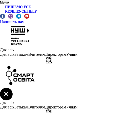
Меню
ПИШЕМО ЕСЕ
RESILIENCE.HELP
Напишіть нам
Для всіх
Для всіх
Батькам
Вчителям
Директорам
Учням
Для всіх
Для всіх
Батькам
Вчителям
Директорам
Учням