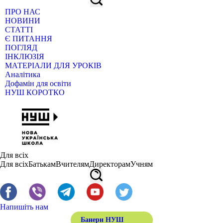
ПРО НАС
НОВИНИ
СТАТТІ
Є ПИТАННЯ
ПОГЛЯД
ІНКЛЮЗІЯ
МАТЕРІАЛИ ДЛЯ УРОКІВ
Аналітика
Дофамін для освіти
НУШ КОРОТКО
Для всіх
Для всіх
Батькам
Вчителям
Директорам
Учням
Напишіть нам
Банери НУШ