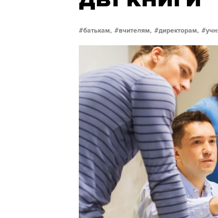
батькам,
вчителям,
директорам,
учн