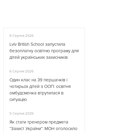
6 Серпня 2026
Lviv British School запустила
безоплатну освітню програму для
дітей українських захисників
6 Серпня 2026
Один клас на 39 першачків і
чотирьох дітей з ООП: освітня
омбудсменка втрутилася в
ситуацію
5 Серпня 2026
Як стати тренером предмета
“Захист України”: МОН оголосило