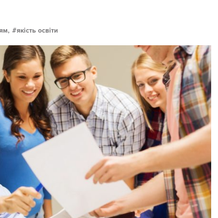
ям,
якість освіти