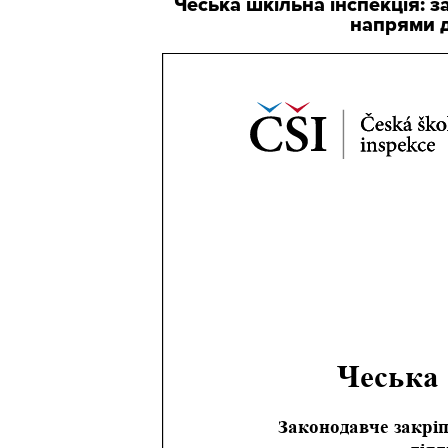
Чеська шкільна інспекція: з
напрями д