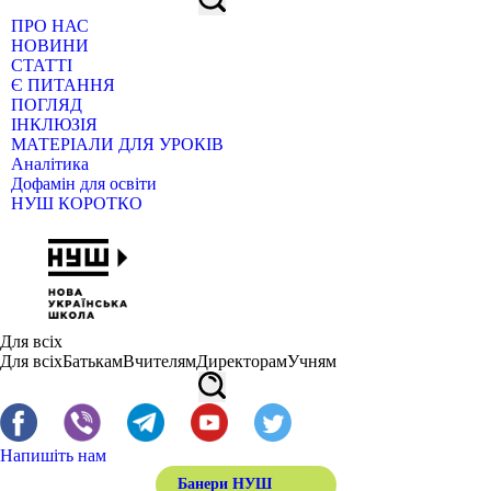
ПРО НАС
НОВИНИ
СТАТТІ
Є ПИТАННЯ
ПОГЛЯД
ІНКЛЮЗІЯ
МАТЕРІАЛИ ДЛЯ УРОКІВ
Аналітика
Дофамін для освіти
НУШ КОРОТКО
Для всіх
Для всіх
Батькам
Вчителям
Директорам
Учням
Напишіть нам
Банери НУШ