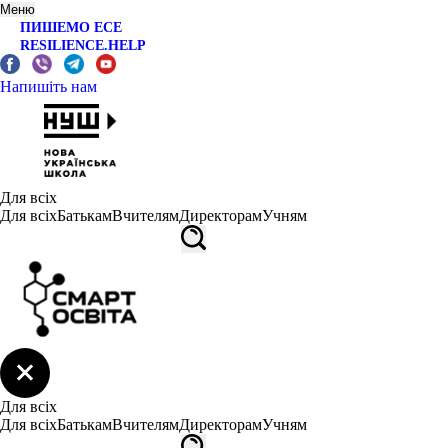
Меню
ПИШЕМО ЕСЕ
RESILIENCE.HELP
Напишіть нам
Для всіх
Для всіх
Батькам
Вчителям
Директорам
Учням
Для всіх
Для всіх
Батькам
Вчителям
Директорам
Учням