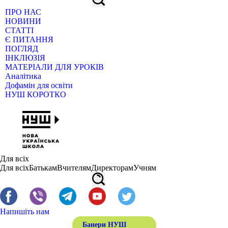
ПРО НАС
НОВИНИ
СТАТТІ
Є ПИТАННЯ
ПОГЛЯД
ІНКЛЮЗІЯ
МАТЕРІАЛИ ДЛЯ УРОКІВ
Аналітика
Дофамін для освіти
НУШ КОРОТКО
Для всіх
Для всіх
Батькам
Вчителям
Директорам
Учням
Напишіть нам
Банери НУШ