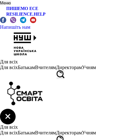
Меню
ПИШЕМО ЕСЕ
RESILIENCE.HELP
Напишіть нам
Для всіх
Для всіх
Батькам
Вчителям
Директорам
Учням
Для всіх
Для всіх
Батькам
Вчителям
Директорам
Учням