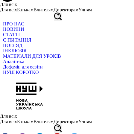
Для всіх
Для всіх
Батькам
Вчителям
Директорам
Учням
ПРО НАС
НОВИНИ
СТАТТІ
Є ПИТАННЯ
ПОГЛЯД
ІНКЛЮЗІЯ
МАТЕРІАЛИ ДЛЯ УРОКІВ
Аналітика
Дофамін для освіти
НУШ КОРОТКО
Для всіх
Для всіх
Батькам
Вчителям
Директорам
Учням