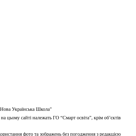
 "Нова Українська Школа"
 на цьому сайті належать ГО “Смарт освіта”, крім об’єктів
користання фото та зображень без погодження з редакцією