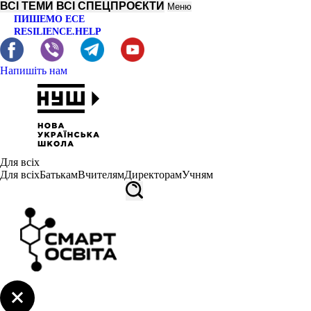
ВСІ ТЕМИ
ВСІ СПЕЦПРОЄКТИ
Меню
ПИШЕМО ЕСЕ
RESILIENCE.HELP
Напишіть нам
Для всіх
Для всіх
Батькам
Вчителям
Директорам
Учням