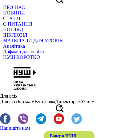
ПРО НАС
НОВИНИ
СТАТТІ
Є ПИТАННЯ
ПОГЛЯД
ІНКЛЮЗІЯ
МАТЕРІАЛИ ДЛЯ УРОКІВ
Аналітика
Дофамін для освіти
НУШ КОРОТКО
Для всіх
Для всіх
Батькам
Вчителям
Директорам
Учням
Напишіть нам
Банери НУШ