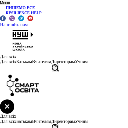
Меню
ПИШЕМО ЕСЕ
RESILIENCE.HELP
Напишіть нам
Для всіх
Для всіх
Батькам
Вчителям
Директорам
Учням
Для всіх
Для всіх
Батькам
Вчителям
Директорам
Учням