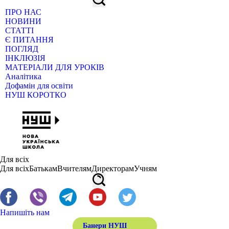
ПРО НАС
НОВИНИ
СТАТТІ
Є ПИТАННЯ
ПОГЛЯД
ІНКЛЮЗІЯ
МАТЕРІАЛИ ДЛЯ УРОКІВ
Аналітика
Дофамін для освіти
НУШ КОРОТКО
Для всіх
Для всіх
Батькам
Вчителям
Директорам
Учням
Напишіть нам
Банери НУШ