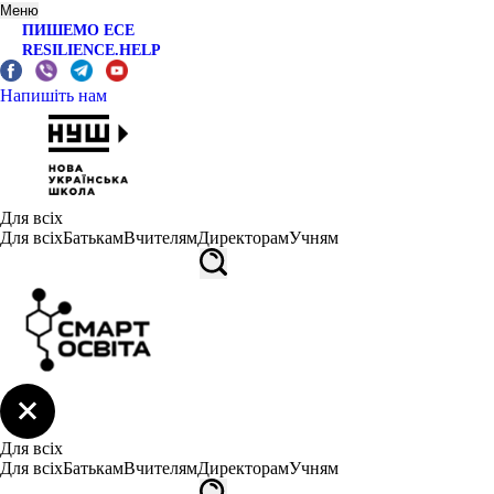
Меню
ПИШЕМО ЕСЕ
RESILIENCE.HELP
Напишіть нам
Для всіх
Для всіх
Батькам
Вчителям
Директорам
Учням
Для всіх
Для всіх
Батькам
Вчителям
Директорам
Учням