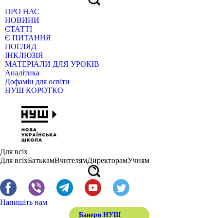
ПРО НАС
НОВИНИ
СТАТТІ
Є ПИТАННЯ
ПОГЛЯД
ІНКЛЮЗІЯ
МАТЕРІАЛИ ДЛЯ УРОКІВ
Аналітика
Дофамін для освіти
НУШ КОРОТКО
Для всіх
Для всіх
Батькам
Вчителям
Директорам
Учням
Напишіть нам
Банери НУШ