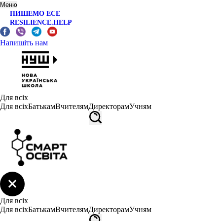
Меню
ПИШЕМО ЕСЕ
RESILIENCE.HELP
Напишіть нам
Для всіх
Для всіх
Батькам
Вчителям
Директорам
Учням
Для всіх
Для всіх
Батькам
Вчителям
Директорам
Учням