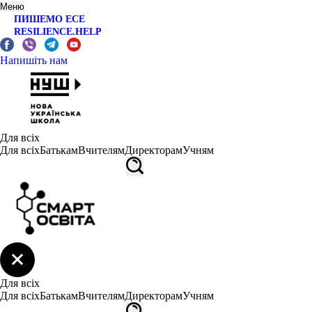
Меню
ПИШЕМО ЕСЕ
RESILIENCE.HELP
Напишіть нам
Для всіх
Для всіх
Батькам
Вчителям
Директорам
Учням
Для всіх
Для всіх
Батькам
Вчителям
Директорам
Учням