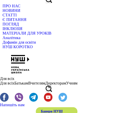
ПРО НАС
НОВИНИ
СТАТТІ
Є ПИТАННЯ
ПОГЛЯД
ІНКЛЮЗІЯ
МАТЕРІАЛИ ДЛЯ УРОКІВ
Аналітика
Дофамін для освіти
НУШ КОРОТКО
Для всіх
Для всіх
Батькам
Вчителям
Директорам
Учням
Напишіть нам
Банери НУШ