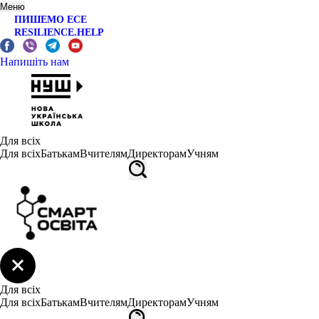
Меню
ПИШЕМО ЕСЕ
RESILIENCE.HELP
Напишіть нам
Для всіх
Для всіх
Батькам
Вчителям
Директорам
Учням
Для всіх
Для всіх
Батькам
Вчителям
Директорам
Учням