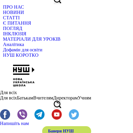
ПРО НАС
НОВИНИ
СТАТТІ
Є ПИТАННЯ
ПОГЛЯД
ІНКЛЮЗІЯ
МАТЕРІАЛИ ДЛЯ УРОКІВ
Аналітика
Дофамін для освіти
НУШ КОРОТКО
Для всіх
Для всіх
Батькам
Вчителям
Директорам
Учням
Напишіть нам
Банери НУШ