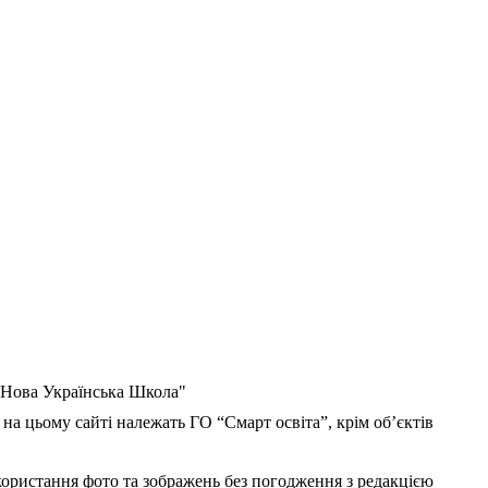
 "Нова Українська Школа"
 на цьому сайті належать ГО “Смарт освіта”, крім об’єктів
користання фото та зображень без погодження з редакцією