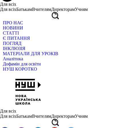
Для всіх
Для всіх
Батькам
Вчителям
Директорам
Учням
ПРО НАС
НОВИНИ
СТАТТІ
Є ПИТАННЯ
ПОГЛЯД
ІНКЛЮЗІЯ
МАТЕРІАЛИ ДЛЯ УРОКІВ
Аналітика
Дофамін для освіти
НУШ КОРОТКО
Для всіх
Для всіх
Батькам
Вчителям
Директорам
Учням