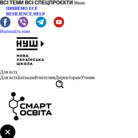
ВСІ ТЕМИ
ВСІ СПЕЦПРОЄКТИ
Меню
ПИШЕМО ЕСЕ
RESILIENCE.HELP
Напишіть нам
Для всіх
Для всіх
Батькам
Вчителям
Директорам
Учням