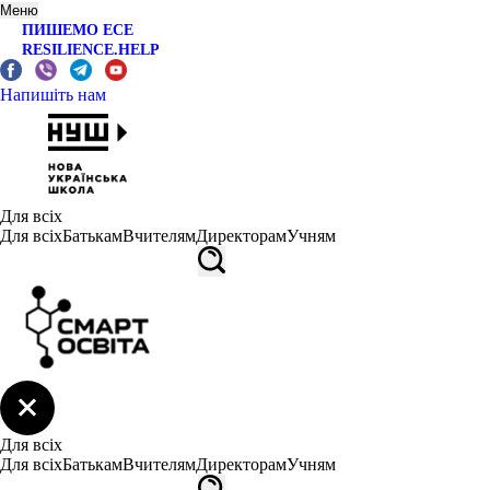
Меню
ПИШЕМО ЕСЕ
RESILIENCE.HELP
Напишіть нам
Для всіх
Для всіх
Батькам
Вчителям
Директорам
Учням
Для всіх
Для всіх
Батькам
Вчителям
Директорам
Учням