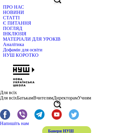
ПРО НАС
НОВИНИ
СТАТТІ
Є ПИТАННЯ
ПОГЛЯД
ІНКЛЮЗІЯ
МАТЕРІАЛИ ДЛЯ УРОКІВ
Аналітика
Дофамін для освіти
НУШ КОРОТКО
Для всіх
Для всіх
Батькам
Вчителям
Директорам
Учням
Напишіть нам
Банери НУШ