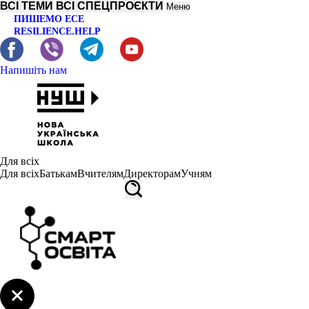
ВСІ ТЕМИ
ВСІ СПЕЦПРОЄКТИ
Меню
ПИШЕМО ЕСЕ
RESILIENCE.HELP
Напишіть нам
Для всіх
Для всіх
Батькам
Вчителям
Директорам
Учням