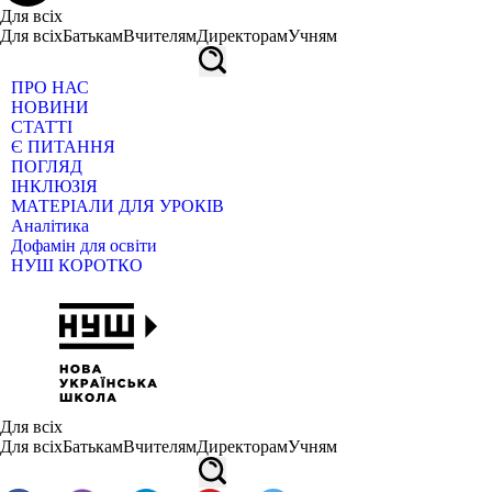
Для всіх
Для всіх
Батькам
Вчителям
Директорам
Учням
ПРО НАС
НОВИНИ
СТАТТІ
Є ПИТАННЯ
ПОГЛЯД
ІНКЛЮЗІЯ
МАТЕРІАЛИ ДЛЯ УРОКІВ
Аналітика
Дофамін для освіти
НУШ КОРОТКО
Для всіх
Для всіх
Батькам
Вчителям
Директорам
Учням