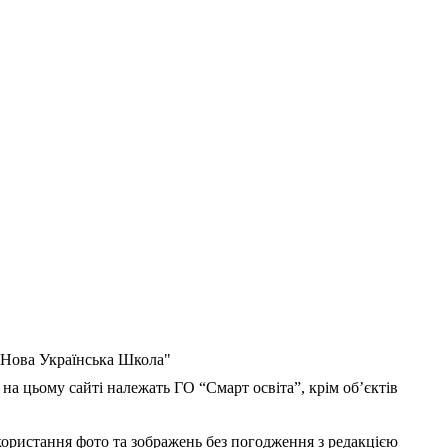
 "Нова Українська Школа"
 на цьому сайті належать ГО “Смарт освіта”, крім об’єктів
користання фото та зображень без погодження з редакцією